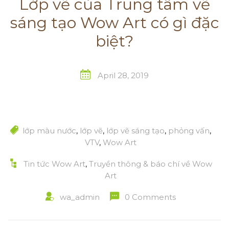
Lớp vẽ của Trung tâm vẽ
sáng tạo Wow Art có gì đặc
biệt?
April 28, 2019
lớp màu nước
,
lớp vẽ
,
lớp vẽ sáng tạo
,
phỏng vấn
,
VTV
,
Wow Art
Tin tức Wow Art
,
Truyền thông & báo chí về Wow
Art
wa_admin
0 Comments