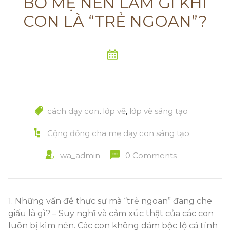
BỐ MẸ NÊN LÀM GÌ KHI
CON LÀ “TRẺ NGOAN”?
cách dạy con
,
lớp vẽ
,
lớp vẽ sáng tạo
Cộng đồng cha mẹ dạy con sáng tạo
wa_admin
0 Comments
1. Những vấn đề thực sự mà “trẻ ngoan” đang che
giấu là gì? – Suy nghĩ và cảm xúc thật của các con
luôn bị kìm nén. Các con không dám bộc lộ cá tính