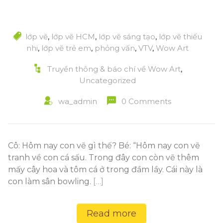
lớp vẽ
,
lớp vẽ HCM
,
lớp vẽ sáng tạo
,
lớp vẽ thiếu
nhi
,
lớp vẽ trẻ em
,
phỏng vấn
,
VTV
,
Wow Art
Truyền thông & báo chí về Wow Art
,
Uncategorized
wa_admin
0 Comments
Cô: Hôm nay con vẽ gì thế? Bé: “Hôm nay con vẽ
tranh về con cá sấu. Trong đây con còn vẽ thêm
mấy cây hoa và tôm cá ở trong đầm lầy. Cái này là
con làm sân bowling.
[…]
Read more