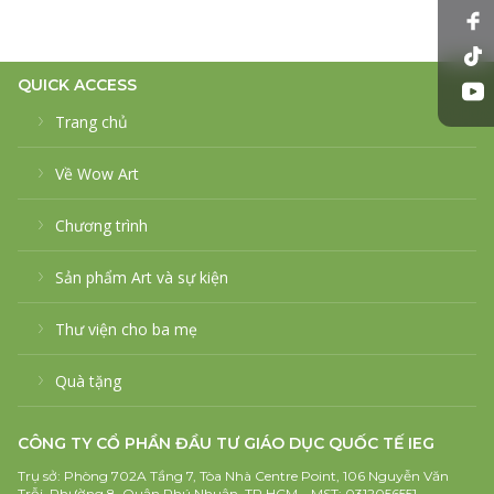
QUICK ACCESS
Trang chủ
Về Wow Art
Chương trình
Sản phẩm Art và sự kiện
Thư viện cho ba mẹ
Quà tặng
CÔNG TY CỔ PHẦN ĐẦU TƯ GIÁO DỤC QUỐC TẾ IEG
Trụ sở: Phòng 702A Tầng 7, Tòa Nhà Centre Point, 106 Nguyễn Văn
Trỗi, Phường 8, Quận Phú Nhuận, TP.HCM – MST: 0312056551