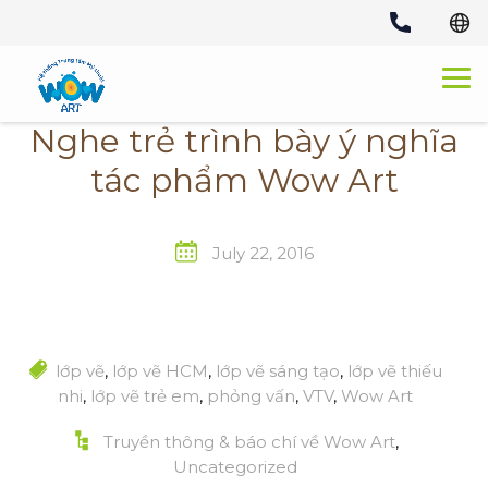
Skip
to
content
Nghe trẻ trình bày ý nghĩa
tác phẩm Wow Art
July 22, 2016
lớp vẽ
,
lớp vẽ HCM
,
lớp vẽ sáng tạo
,
lớp vẽ thiếu
nhi
,
lớp vẽ trẻ em
,
phỏng vấn
,
VTV
,
Wow Art
Truyền thông & báo chí về Wow Art
,
Uncategorized