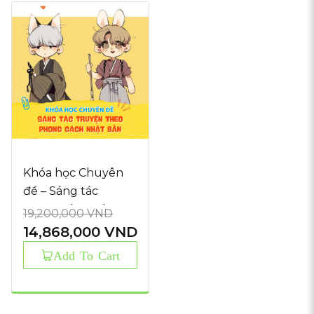
Khóa học Chuyên
đề – Sáng tác
truyện theo phong
19,200,000
VND
cách Nhật Bản
14,868,000
VND
Original
Current
Add To Cart
price
price
was:
is:
19,200,000 VND.
14,868,000 VND.