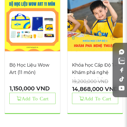
Bộ Học Liệu Wow
Khóa học Cấp Độ 1 –
Art (11 món)
Khám phá nghệ
thuật – 12 tháng
19,200,000
VND
1,150,000
VND
14,868,000
VND
Original
Current
Add To Cart
Add To Cart
price
price
was:
is:
19,200,000 VND.
14,868,000 VND.