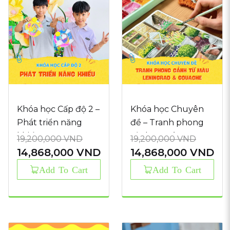
Khóa học Cấp độ 2 –
Khóa học Chuyên
Phát triển năng
đề – Tranh phong
khiếu
cảnh từ màu
19,200,000
VND
19,200,000
VND
Leningrad &
14,868,000
VND
14,868,000
VND
Gouache
Original
Current
Original
Current
Add To Cart
Add To Cart
price
price
price
price
was:
is:
was:
is:
19,200,000 VND.
14,868,000 VND.
19,200,000 VND.
14,868,000 VND.