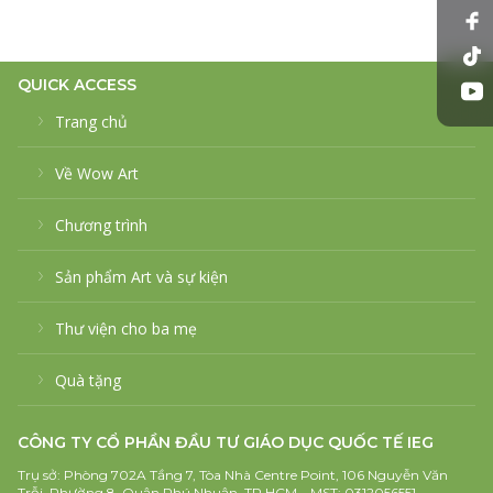
QUICK ACCESS
Trang chủ
Về Wow Art
Chương trình
Sản phẩm Art và sự kiện
Thư viện cho ba mẹ
Quà tặng
CÔNG TY CỔ PHẦN ĐẦU TƯ GIÁO DỤC QUỐC TẾ IEG
Trụ sở: Phòng 702A Tầng 7, Tòa Nhà Centre Point, 106 Nguyễn Văn
Trỗi, Phường 8, Quận Phú Nhuận, TP.HCM – MST: 0312056551