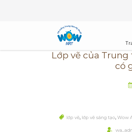
Skip
to
content
Tr
Lớp vẽ của Trung
có 
lớp vẽ
,
lớp vẽ sáng tạo
,
Wow A
wa_ad