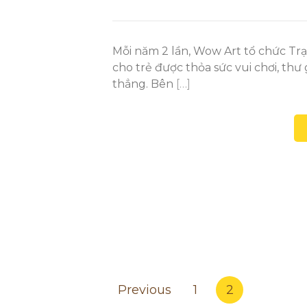
Mỗi năm 2 lần, Wow Art tổ chức Trạ
cho trẻ được thỏa sức vui chơi, thư 
thẳng. Bên
[…]
Posts
Previous
1
2
pagination