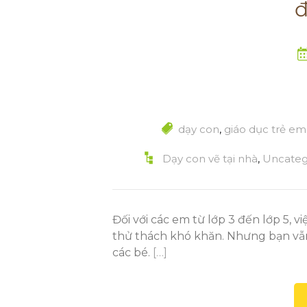
đ
dạy con
,
giáo dục trẻ em
Dạy con vẽ tại nhà
,
Uncateg
Đối với các em từ lớp 3 đến lớp 5, v
thử thách khó khăn. Nhưng bạn vẫn
các bé.
[…]