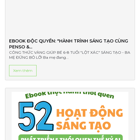
EBOOK ĐỘC QUYỀN: "HÀNH TRÌNH SÁNG TẠO CÙNG
PENSO &...
CÔNG THỨC VÀNG GIÚP BÉ 6-8 TUỔI "LỘT XÁC" SÁNG TẠO - BA
MẸ ĐỪNG BỎ LỠ! Ba mẹ đang...
Xem thêm