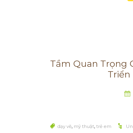
Tầm Quan Trọng C
Triển
dạy vẽ
,
mỹ thuật
,
trẻ em
Un