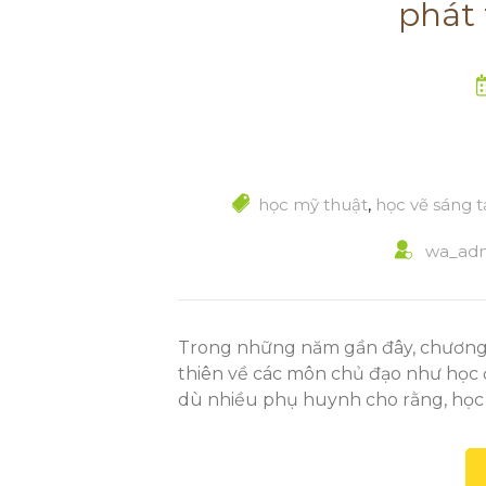
phát 
học mỹ thuật
,
học vẽ sáng t
wa_ad
Trong những năm gần đây, chương t
thiên về các môn chủ đạo như học 
dù nhiều phụ huynh cho rằng, họ