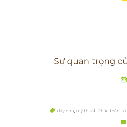
Sự quan trọng củ
dạy con
,
mỹ thuật
,
Phác thảo
,
sá