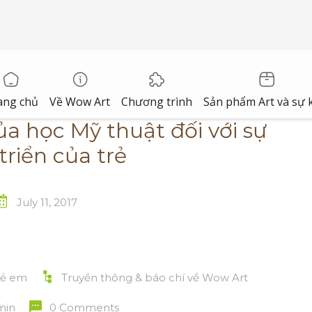
ang chủ
Về Wow Art
Chương trình
Sản phẩm Art và sự 
a học Mỹ thuật đối với sự
triển của trẻ
July 11, 2017
rẻ em
Truyền thông & báo chí về Wow Art
min
0 Comments