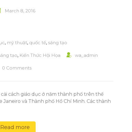
March 8, 2016
ục
,
mỹ thuật
,
quốc tế
,
sáng tạo
sáng tạo
,
Kiến Thức Hội Họa
wa_admin
0 Comments
 cải cách giáo dục ở năm thành phố trên thế
 de Janeiro và Thành phố Hồ Chí Minh. Các thành
Read more