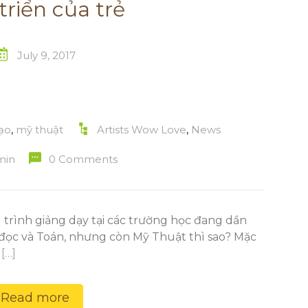
triển của trẻ
July 9, 2017
ạo
,
mỹ thuật
Artists Wow Love
,
News
min
0 Comments
rình giảng dạy tại các trường học đang dần
đọc và Toán, nhưng còn Mỹ Thuật thì sao? Mặc
c
[…]
Read more