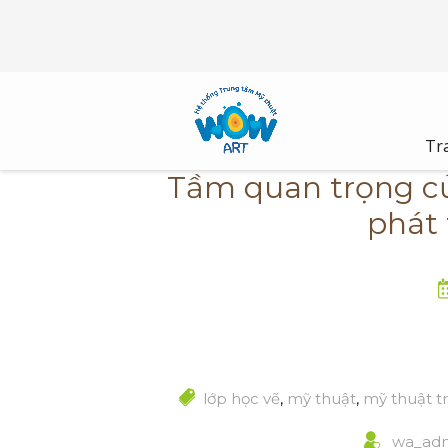
Skip
to
content
Tr
Tầm quan trọng củ
phát 
lớp học vẽ
,
mỹ thuật
,
mỹ thuật t
wa_ad