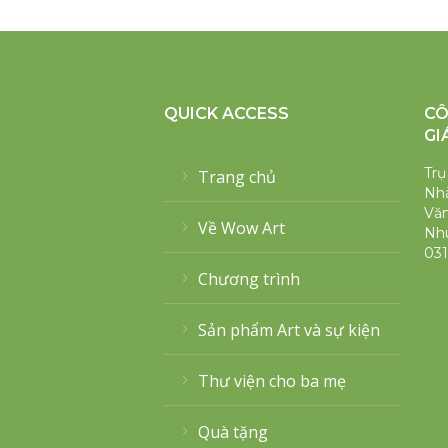
QUICK ACCESS
CÔ
GI
Trụ
Trang chủ
Nhà
Văn
Về Wow Art
Nh
031
Chương trình
Sản phẩm Art và sự kiện
Thư viện cho ba mẹ
Quà tặng