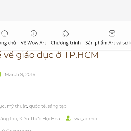
ang chủ
Về Wow Art
Chương trình
Sản phẩm Art và sự 
ế về giáo dục ở TP.HCM
March 8, 2016
ục
,
mỹ thuật
,
quốc tế
,
sáng tạo
sáng tạo
,
Kiến Thức Hội Họa
wa_admin