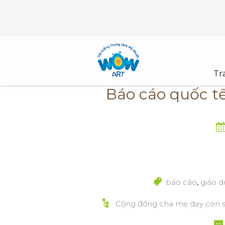
Skip
to
content
Tr
Báo cáo quốc t
báo cáo
,
giáo d
Cộng đồng cha mẹ dạy con 