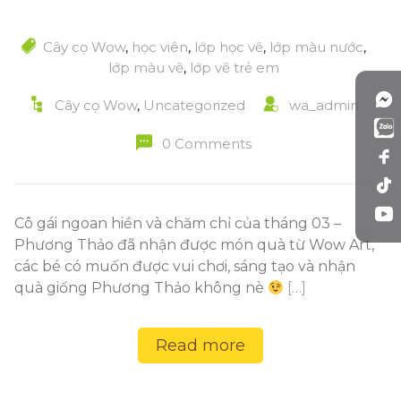
Cây cọ Wow
,
học viên
,
lớp học vẽ
,
lớp màu nước
,
lớp màu vẽ
,
lớp vẽ trẻ em
Cây cọ Wow
,
Uncategorized
wa_admin
0 Comments
Cô gái ngoan hiền và chăm chỉ của tháng 03 –
Phương Thảo đã nhận được món quà từ Wow Art,
các bé có muốn được vui chơi, sáng tạo và nhận
quà giống Phương Thảo không nè
[…]
Read more