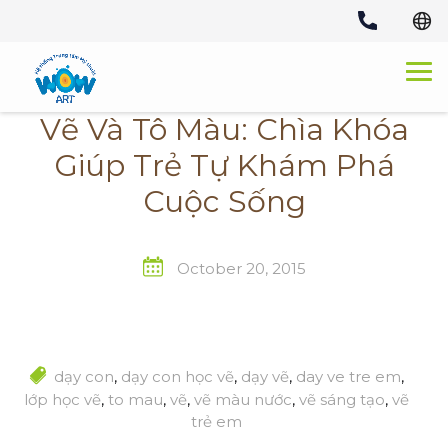
Skip
to
content
Vẽ Và Tô Màu: Chìa Khóa
Giúp Trẻ Tự Khám Phá
Cuộc Sống
October 20, 2015
dạy con
,
dạy con học vẽ
,
dạy vẽ
,
day ve tre em
,
lớp học vẽ
,
to mau
,
vẽ
,
vẽ màu nước
,
vẽ sáng tạo
,
vẽ
trẻ em