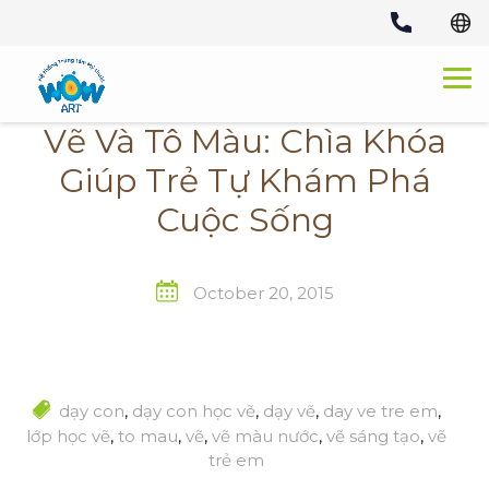
Skip
to
content
Vẽ Và Tô Màu: Chìa Khóa
Giúp Trẻ Tự Khám Phá
Cuộc Sống
October 20, 2015
dạy con
,
dạy con học vẽ
,
dạy vẽ
,
day ve tre em
,
lớp học vẽ
,
to mau
,
vẽ
,
vẽ màu nước
,
vẽ sáng tạo
,
vẽ
trẻ em