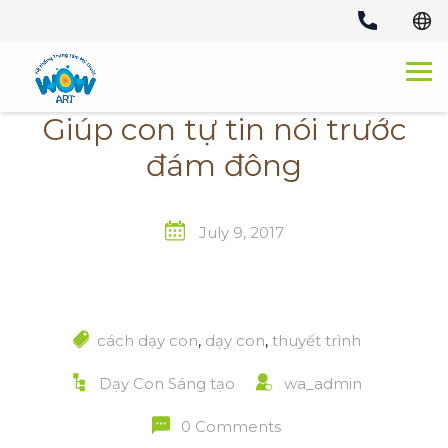
Skip
to
content
Giúp con tự tin nói trước
đám đông
July 9, 2017
cách dạy con
,
dạy con
,
thuyết trình
Dạy Con Sáng tạo
wa_admin
0 Comments