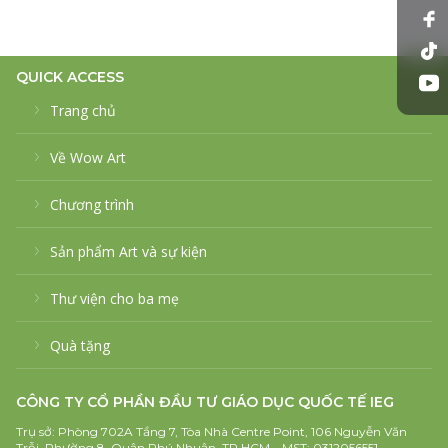
QUICK ACCESS
Trang chủ
Về Wow Art
Chương trình
Sản phẩm Art và sự kiện
Thư viện cho ba mẹ
Quà tặng
CÔNG TY CỔ PHẦN ĐẦU TƯ GIÁO DỤC QUỐC TẾ IEG
Trụ sở: Phòng 702A Tầng 7, Tòa Nhà Centre Point, 106 Nguyễn Văn
Trỗi, Phường 8, Quận Phú Nhuận, TP.HCM – MST: 0312056551