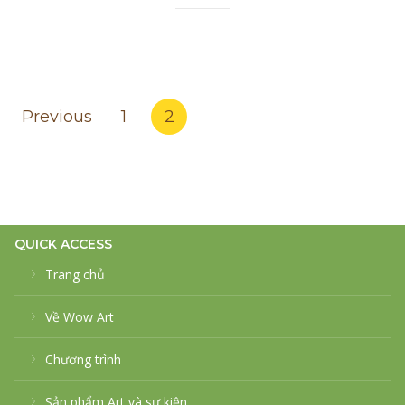
Posts
Previous
1
2
pagination
QUICK ACCESS
Trang chủ
Về Wow Art
Chương trình
Sản phẩm Art và sự kiện