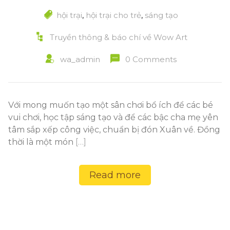
hội trại
,
hội trại cho trẻ
,
sáng tạo
Truyền thông & báo chí về Wow Art
wa_admin
0 Comments
Với mong muốn tạo một sân chơi bổ ích để các bé
vui chơi, học tập sáng tạo và để các bậc cha mẹ yên
tâm sắp xếp công việc, chuẩn bị đón Xuân về. Đồng
thời là một món
[…]
Read more