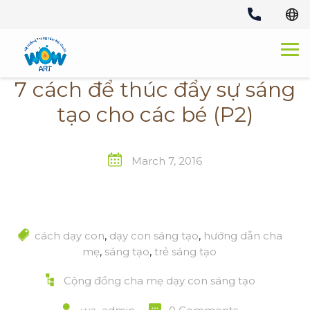
Skip
to
content
7 cách để thúc đẩy sự sáng
tạo cho các bé (P2)
March 7, 2016
cách dạy con
,
dạy con sáng tạo
,
hướng dẫn cha
mẹ
,
sáng tạo
,
trẻ sáng tạo
Cộng đồng cha mẹ dạy con sáng tạo