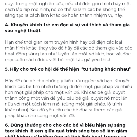
duy. Trong một nghiên cứu, nếu chỉ đơn giản trình bày một
cách lắp ráp mô hình, nó có thể sẽ làm các bé không thể
sáng tạo ra cách làm khác để hoàn thành nhiệm vụ này.
4. Khuyến khích trẻ em đọc vì sự vui thích và tham gia
vào nghệ thuật
Hạn chế thời gian xem truyền hình hay đối diện các loại
màn hình khác, thay vào đó hãy để các bé tham gia vào các
hoạt động sáng tạo như luyện tập một vở kịch, học vẽ, đọc
mọi cuốn sách được viết bởi một tác giả yêu thích.
5. Hãy cho trẻ cơ hội để thể hiện “tư tưởng khác nhau”
Hãy để các bé cho những ý kiến trái ngược với bạn. Khuyến
khích các bé tìm nhiều hướng đi đến một giải pháp và nhiều
hơn một giải pháp cho một vấn đề. Khi các bé giải quyết
thành công một vấn đề, yêu cầu bé giải quyết nó một lần
nữa với một cách làm mới (cùng một giải pháp, lộ trình
khác nhau). Sau đó yêu cầu các bé đưa ra thêm các giải
pháp khác cho cùng một vấn đề.
6. Đừng thưởng cho cho các bé vì biểu hiện sự sáng
tạo: khích lệ xen giữa quá trình sáng tạo sẽ làm giảm
chất lượng sự hưởng ứng và tính linh hoạt trong suy