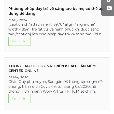
Phương pháp dạy trẻ vẽ sáng tạo ba mẹ có thể áp
dụng dễ dàng
17 May 2024
[caption id="attachment_6970" align="alignnone"
width="854"] trẻ rất vui và hạnh phúc khi được sáng
tạo[/caption] Phương pháp dạy trẻ vẽ sáng tạo Khi nói
đến việc giúp trẻ phát triển tư…
Xem thêm
THÔNG BÁO ĐI HỌC VÀ TRIỂN KHAI PHẦN MỀM
CENTER ONLINE
02 May 2020
Chào Quý phụ huynh, Sau gần 03 tháng tạm nghỉ để
phòng, tránh dịch Covid-19, từ tháng 05/2020, hệ
thống 11 chi nhánh Wow Art tại TP.HCM sẽ chính
thức…
Xem thêm