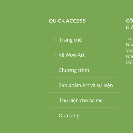
QUICK ACCESS
CÔ
GI
Trụ
Trang chủ
Nhà
Văn
Về Wow Art
Nh
031
Chương trình
Sản phẩm Art và sự kiện
Thư viện cho ba mẹ
Quà tặng