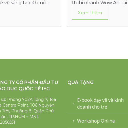
ẻ vẽ sáng tạo Khi nói
11 chi nhánh Wow Art tạ
Xem thêm
NG TY CỔ PHẦN ĐẦU TƯ
QUÀ TẶNG
ÁO DỤC QUỐC TẾ IEG
 sở: Phòng 702A Tầng 7, Tòa
E-book dạy vẽ và kinh
 Centre Point, 106 Nguyễn
doanh cho trẻ
 Trỗi, Phường 8, Quận Phú
uận, TP.HCM – MST:
Workshop Online
2056551