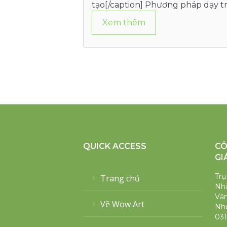
tạo[/caption] Phương pháp dạy tr
đến việc giúp trẻ phát triển tư…
Xem thêm
QUICK ACCESS
CÔ
GI
Trụ
Trang chủ
Nhà
Văn
Về Wow Art
Nh
031