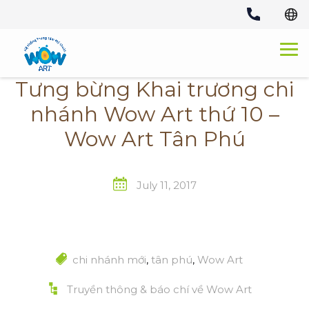
Skip
to
content
Tưng bừng Khai trương chi
nhánh Wow Art thứ 10 –
Wow Art Tân Phú
July 11, 2017
chi nhánh mới
,
tân phú
,
Wow Art
Truyền thông & báo chí về Wow Art