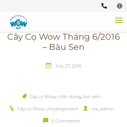
Skip
to
content
Cây Cọ Wow Tháng 6/2016
– Bàu Sen
July 27, 2016
Cây cọ Wow
,
chân dung
,
học viên
Cây cọ Wow
,
Uncategorized
wa_admin
0 Comments