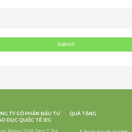
Submit
NG TY CỔ PHẦN ĐẦU TƯ
QUÀ TẶNG
ÁO DỤC QUỐC TẾ IEG
 sở: Phòng 702A Tầng 7, Tòa
E-book dạy vẽ và kinh