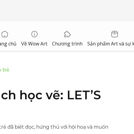
ang chủ
Về Wow Art
Chương trình
Sản phẩm Art và sự 
 trẻ
ch học vẽ: LET’S
 trẻ đã biết đọc, hứng thú với hội hoạ và muốn