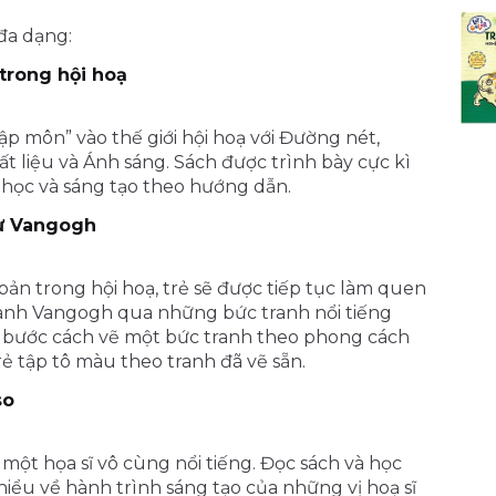
đa dạng:
 trong hội hoạ
ập môn” vào thế giới hội hoạ với Đường nét,
t liệu và Ánh sáng. Sách được trình bày cực kì
ẻ học và sáng tạo theo hướng dẫn.
hư Vangogh
bản trong hội hoạ, trẻ sẽ được tiếp tục làm quen
 danh Vangogh qua những bức tranh nổi tiếng
 bước cách vẽ một bức tranh theo phong cách
ẻ tập tô màu theo tranh đã vẽ sẵn.
so
một họa sĩ vô cùng nổi tiếng. Đọc sách và học
hiểu về hành trình sáng tạo của những vị hoạ sĩ