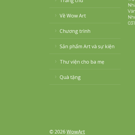
Trang chủ
Nhà
Văn
Về Wow Art
Nh
031
Chương trình
Sản phẩm Art và sự kiện
Thư viện cho ba mẹ
Quà tặng
© 2026
WowArt