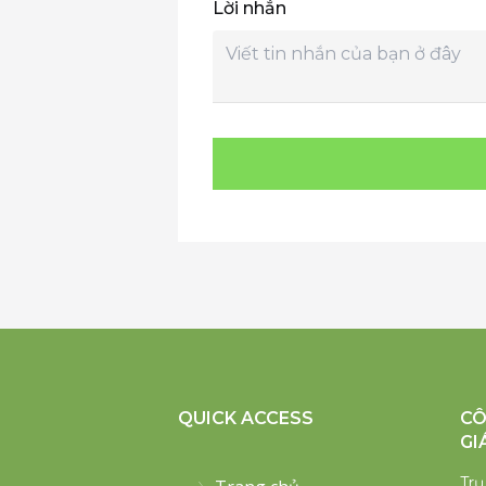
Lời nhắn
QUICK ACCESS
CÔ
GI
Trụ