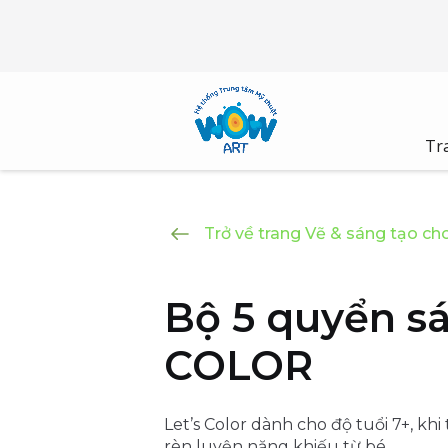
Skip
to
content
Tr
Trở về trang Vẽ & sáng tạo cho
Bộ 5 quyển sá
COLOR
Let’s Color dành cho độ tuổi 7+, khi
rèn luyện năng khiếu từ bé.