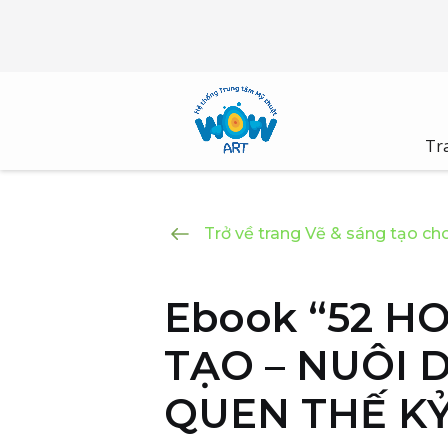
Skip
to
content
Tr
Trở về trang Vẽ & sáng tạo cho
Ebook “52 H
TẠO – NUÔI 
QUEN THẾ KỶ