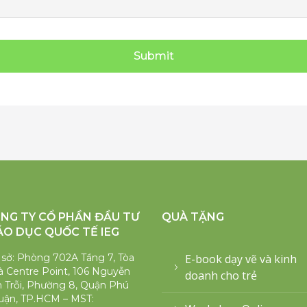
Submit
NG TY CỔ PHẦN ĐẦU TƯ
QUÀ TẶNG
ÁO DỤC QUỐC TẾ IEG
 sở: Phòng 702A Tầng 7, Tòa
E-book dạy vẽ và kinh
 Centre Point, 106 Nguyễn
doanh cho trẻ
 Trỗi, Phường 8, Quận Phú
uận, TP.HCM – MST: