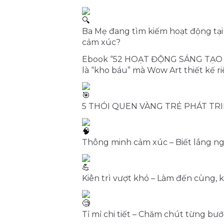
B
a Mẹ đang tìm kiếm hoạt động tại 
cảm xúc?
Ebook “52 HOẠT ĐỘNG SÁNG TẠO 
là “kho báu” mà Wow Art thiết kế ri
5 THÓI QUEN VÀNG TRẺ PHÁT TR
Thông minh cảm xúc – Biết lắng ngh
Kiên trì vượt khó – Làm đến cùng,
Tỉ mỉ chi tiết – Chăm chút từng bư