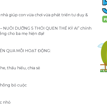
nhà giúp con vừa chơi vừa phát triển tư duy &
– NUÔI DƯỠNG 5 THÓI QUEN THẾ KỶ AI” chính
êng cho ba mẹ hiện đại!
IỂN QUA MỖI HOẠT ĐỘNG:
e, thấu hiểu, chia sẻ
 không bỏ cuộc
ớc nhỏ