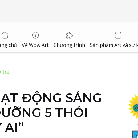
ang chủ
Về Wow Art
Chương trình
Sản phẩm Art và sự 
 trẻ
OẠT ĐỘNG SÁNG
DƯỠNG 5 THÓI
 AI”