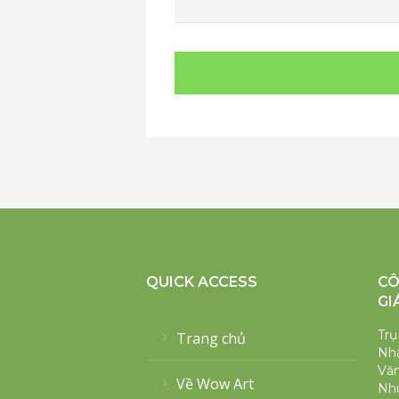
QUICK ACCESS
CÔ
GI
Trụ
Trang chủ
Nhà
Văn
Về Wow Art
Nh