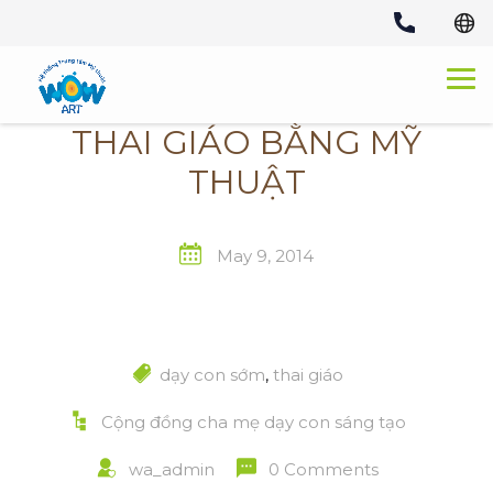
Skip
to
content
THAI GIÁO BẰNG MỸ
THUẬT
May 9, 2014
dạy con sớm
,
thai giáo
Cộng đồng cha mẹ dạy con sáng tạo
wa_admin
0 Comments