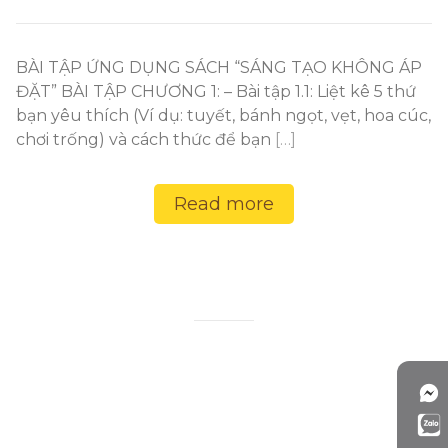
BÀI TẬP ỨNG DỤNG SÁCH “SÁNG TẠO KHÔNG ÁP
ĐẶT” BÀI TẬP CHƯƠNG 1: – Bài tập 1.1: Liệt kê 5 thứ
bạn yêu thích (Ví dụ: tuyết, bánh ngọt, vẹt, hoa cúc,
chơi trống) và cách thức để bạn
[…]
Read more