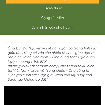
Tuyển dụng
Cộng tác viên
Cảm nhận của phụ huynh
Ông Bùi Đỗ Nguyên với 14 năm gắn bó trong lĩnh vực
giáo dục, từng cố vấn cho nhiều tổ chức giáo dục về
mô hình và chuyên môn. – Ông cũng tham gia huấn
luyện chương trình EFK
(https://www.efkvietnam.com/) cho thanh thiếu niên
tại Việt Nam, Israel và Trung Quốc – Ông cũng là
Dịch giả cuốn sách đạt giải Vàng của Mỹ “Dạy con
Sáng tạo không áp đặt”