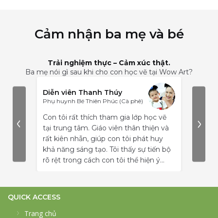
Cảm nhận ba mẹ và bé
Trải nghiệm thực – Cảm xúc thật.
Ba mẹ nói gì sau khi cho con học vẽ tại Wow Art?
Diễn viên Thanh Thúy
Anh 
Phụ huynh Bé Thiên Phúc (Cà phê)
Phụ h
Con tôi rất thích tham gia lớp học vẽ
Ban đ
tại trung tâm. Giáo viên thân thiện và
giới 
rất kiên nhẫn, giúp con tôi phát huy
thử t
khả năng sáng tạo. Tôi thấy sự tiến bộ
hài l
rõ rệt trong cách con tôi thể hiện ý
rất y
tưởng qua từng bức tranh.
tác t
các an
bé đư
QUICK ACCESS
mình.
Trang chủ