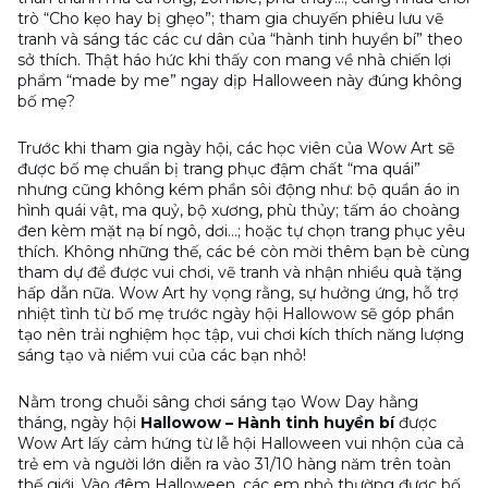
trò “Cho kẹo hay bị ghẹo”; tham gia chuyến phiêu lưu vẽ
tranh và sáng tác các cư dân của “hành tinh huyền bí” theo
sở thích. Thật háo hức khi thấy con mang về nhà chiến lợi
phẩm “made by me” ngay dịp Halloween này đúng không
bố mẹ?
Trước khi tham gia ngày hội, các học viên của Wow Art sẽ
được bố mẹ chuẩn bị trang phục đậm chất “ma quái”
nhưng cũng không kém phần sôi động như: bộ quần áo in
hình quái vật, ma quỷ, bộ xương, phù thủy; tấm áo choàng
đen kèm mặt nạ bí ngô, dơi…; hoặc tự chọn trang phục yêu
thích. Không những thế, các bé còn mời thêm bạn bè cùng
tham dự để được vui chơi, vẽ tranh và nhận nhiều quà tặng
hấp dẫn nữa. Wow Art hy vọng rằng, sự hưởng ứng, hỗ trợ
nhiệt tình từ bố mẹ trước ngày hội Hallowow sẽ góp phần
tạo nên trải nghiệm học tập, vui chơi kích thích năng lượng
sáng tạo và niềm vui của các bạn nhỏ!
Nằm trong chuỗi sâng chơi sáng tạo Wow Day hằng
tháng, ngày hội
Hallowow – Hành tinh huyền bí
được
Wow Art lấy cảm hứng từ lễ hội Halloween vui nhộn của cả
trẻ em và người lớn diễn ra vào 31/10 hàng năm trên toàn
thế giới. Vào đêm Halloween, các em nhỏ thường được bố