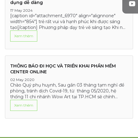
dụng dễ dàng
17 May 2024
[caption id="attachment_6970" align="alignnone"
width="854"] trẻ rất vui và hạnh phúc khi được sáng
tạo[/caption] Phương pháp dạy trẻ vẽ sáng tạo Khi nói
đến việc giúp trẻ phát triển tư…
Xem thêm
THÔNG BÁO ĐI HỌC VÀ TRIỂN KHAI PHẦN MỀM
CENTER ONLINE
02 May 2020
Chào Quý phụ huynh, Sau gần 03 tháng tạm nghỉ để
phòng, tránh dịch Covid-19, từ tháng 05/2020, hệ
thống 11 chi nhánh Wow Art tại TP.HCM sẽ chính
thức…
Xem thêm