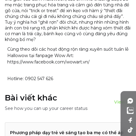
mẹ mặc trang phục hóa trang và cầm giỏ đến từng nhà để
gõ cửa, nói “trick or treat” để xin kẹo với hàm ý “thiết đãi
chúng cháu cái gì đi nếu không chúng cháu sẽ phá đấy”.
Tuy ý nghĩa hơi “ghê rợn” đôi chút, nhưng nhìn những hình
ảnh con trẻ rạng rỡ, phấn khích khi được hàng xóm thiết đãi
cơ man là trái cây, bánh kẹo cũng vô cùng đáng yêu đúng
không bố mẹ?
Cùng theo dõi các hoạt động rộn ràng xuyên suốt tuần lễ
Hallowow tại fanpage Wow Art:
https://www.facebook.com/wowart.vn/
Hotline:
0902 547 626
Bài viết khác
View all
See how you can up your career status
Phương pháp dạy trẻ vẽ sáng tạo ba mẹ có thể áp