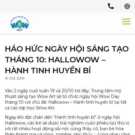
Skip
to
content
HÁO HỨC NGÀY HỘI SÁNG TẠO
THÁNG 10: HALLOWOW –
HÀNH TINH HUYỀN BÍ
19 Oct 2019
Vào 2 ngày cuối tuần 19 và 20/10 tới đây, Trung tâm mỹ
thuật sáng tạo Wow Art sẽ tổ chức ngày hội Wow Day
tháng 10 với chủ đề: Hallowow – Hành tinh huyền bí tại tất
cả các lớp học Wow Art.
Ngay khi đặt chân đến “Hành tinh huyền bí” ở ngày hội
Hallowow, các bé sẽ được trải nghiệm cuộc phiêu lưu thú vị
với rất nhiều hoạt động sôi nổi: cùng thầy cô, bạn bè hóa
thân thành ma cà rồng, zombie, phù thủy…; cùng nhau chơi