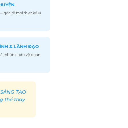
CHUYỆN
 gốc rễ mọi thiết kế vĩ
RÌNH & LÃNH ĐẠO
 dắt nhóm, bảo vệ quan
Y SÁNG TẠO
g thể thay