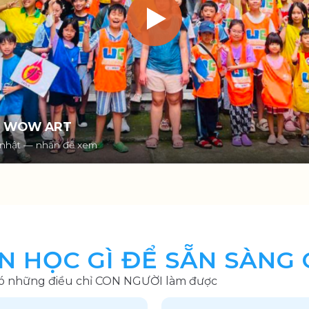
hè WOW ART
 nhật — nhấn để xem
N HỌC GÌ ĐỂ SẴN SÀNG
có những điều chỉ CON NGƯỜI làm được