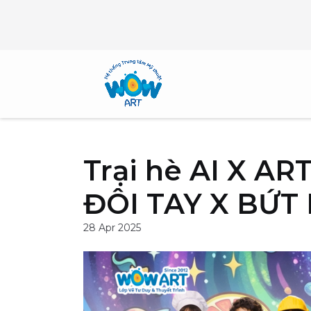
Skip
to
content
Trại hè AI X A
ĐÔI TAY X BỨT
28 Apr 2025