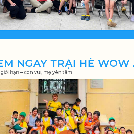
EM NGAY TRẠI HÈ WOW 
giới hạn – con vui, mẹ yên tâm