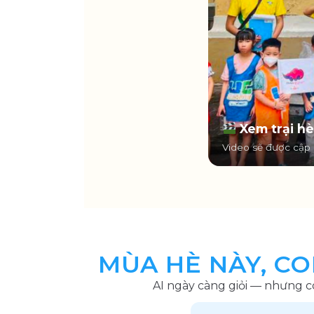
Xem trại 
Video sẽ được cập
MÙA HÈ NÀY, CO
AI ngày càng giỏi — nhưng 