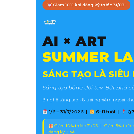
Giảm 10% khi đăng ký trước 31/03!
AI × ART
SUMMER LA
SÁNG TẠO LÀ SIÊU
Sáng tạo bằng đôi tay. Bứt phá cù
8 nghề sáng tạo • 8 trải nghiệm ngoại kh
1/6 – 31/7/2026 |
6–11 tuổi |
Q7 
Giảm 10% trước 31/03 | Giảm 5% trước
đăng ký 2 bé