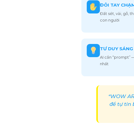
ĐÔI TAY CHẠ
Đất sét, vải, gỗ, 
con người
TƯ DUY SÁNG
AI cần “prompt” —
nhất
“WOW ART
để tự tin