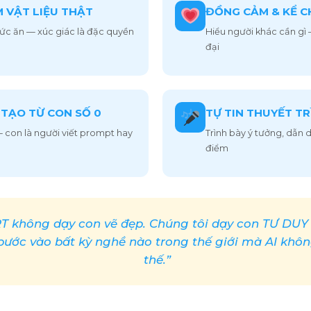
M VẬT LIỆU THẬT
ĐỒNG CẢM & KỂ 
thức ăn — xúc giác là đặc quyền
Hiểu người khác cần gì —
đại
 TẠO TỪ CON SỐ 0
TỰ TIN THUYẾT T
 con là người viết prompt hay
Trình bày ý tưởng, dẫn
điểm
 không dạy con vẽ đẹp. Chúng tôi dạy con TƯ DU
 bước vào bất kỳ nghề nào trong thế giới mà AI khôn
thế.”