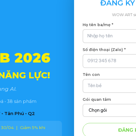
ĐĂNG KÝ 
WOW ART sẽ 
Họ tên ba/mẹ *
Số điện thoại (Zalo) *
B 2026
 NĂNG LỰC!
Tên con
ng AI.
Gói quan tâm
oá • 38 sản phẩm
• Tân Phú • Q2
 30/04 | Giảm 5% khi
ĐĂNG 