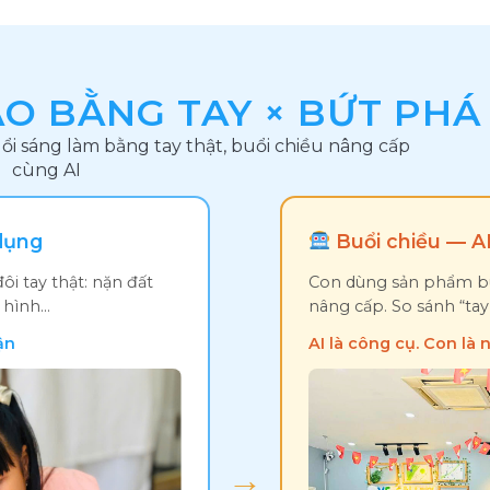
O BẰNG TAY × BỨT PHÁ
ổi sáng làm bằng tay thật, buổi chiều nâng cấp
cùng AI
dụng
Buổi chiều — AI
i tay thật: nặn đất
Con dùng sản phẩm bu
ô hình…
nâng cấp. So sánh “tay 
ận
AI là công cụ. Con là 
→