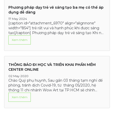
Phương pháp dạy trẻ vẽ sáng tạo ba mẹ có thể áp
dụng dễ dàng
17 May 2024
[caption id="attachment_6970" align="alignnone"
width="854"] trẻ rất vui và hạnh phúc khi được sáng
tạo[/caption] Phương pháp dạy trẻ vẽ sáng tạo Khi nói
đến việc giúp trẻ phát triển tư…
Xem thêm
THÔNG BÁO ĐI HỌC VÀ TRIỂN KHAI PHẦN MỀM
CENTER ONLINE
02 May 2020
Chào Quý phụ huynh, Sau gần 03 tháng tạm nghỉ để
phòng, tránh dịch Covid-19, từ tháng 05/2020, hệ
thống 11 chi nhánh Wow Art tại TP.HCM sẽ chính
thức…
Xem thêm