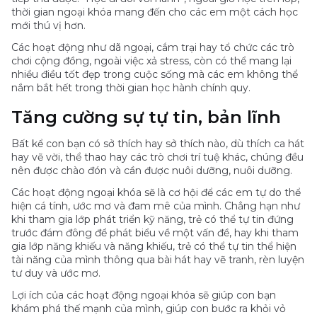
thời gian ngoại khóa mang đến cho các em một cách học
mới thú vị hơn.
Các hoạt động như dã ngoại, cắm trại hay tổ chức các trò
chơi cộng đồng, ngoài việc xả stress, còn có thể mang lại
nhiều điều tốt đẹp trong cuộc sống mà các em không thể
nắm bắt hết trong thời gian học hành chính quy.
Tăng cường sự tự tin, bản lĩnh
Bất kể con bạn có sở thích hay sở thích nào, dù thích ca hát
hay vẽ vời, thể thao hay các trò chơi trí tuệ khác, chúng đều
nên được chào đón và cần được nuôi dưỡng, nuôi dưỡng.
Các hoạt động ngoại khóa sẽ là cơ hội để các em tự do thể
hiện cá tính, ước mơ và đam mê của mình. Chẳng hạn như
khi tham gia lớp phát triển kỹ năng, trẻ có thể tự tin đứng
trước đám đông để phát biểu về một vấn đề, hay khi tham
gia lớp năng khiếu và năng khiếu, trẻ có thể tự tin thể hiện
tài năng của mình thông qua bài hát hay vẽ tranh, rèn luyện
tư duy và ước mơ.
Lợi ích của các hoạt động ngoại khóa sẽ giúp con bạn
khám phá thế mạnh của mình, giúp con bước ra khỏi vỏ