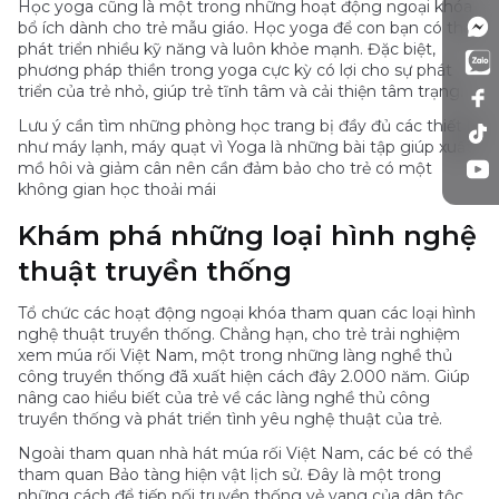
Học yoga cũng là một trong những hoạt động ngoại khóa
bổ ích dành cho trẻ mẫu giáo. Học yoga để con bạn có thể
phát triển nhiều kỹ năng và luôn khỏe mạnh. Đặc biệt,
phương pháp thiền trong yoga cực kỳ có lợi cho sự phát
triển của trẻ nhỏ, giúp trẻ tĩnh tâm và cải thiện tâm trạng.
Lưu ý cần tìm những phòng học trang bị đầy đủ các thiết bị
như máy lạnh, máy quạt vì Yoga là những bài tập giúp xuất
mồ hôi và giảm cân nên cần đảm bảo cho trẻ có một
không gian học thoải mái
Khám phá những loại hình nghệ
thuật truyền thống
Tổ chức các hoạt động ngoại khóa tham quan các loại hình
nghệ thuật truyền thống. Chẳng hạn, cho trẻ trải nghiệm
xem múa rối Việt Nam, một trong những làng nghề thủ
công truyền thống đã xuất hiện cách đây 2.000 năm. Giúp
nâng cao hiểu biết của trẻ về các làng nghề thủ công
truyền thống và phát triển tình yêu nghệ thuật của trẻ.
Ngoài tham quan nhà hát múa rối Việt Nam, các bé có thể
tham quan Bảo tàng hiện vật lịch sử. Đây là một trong
những cách để tiếp nối truyền thống vẻ vang của dân tộc