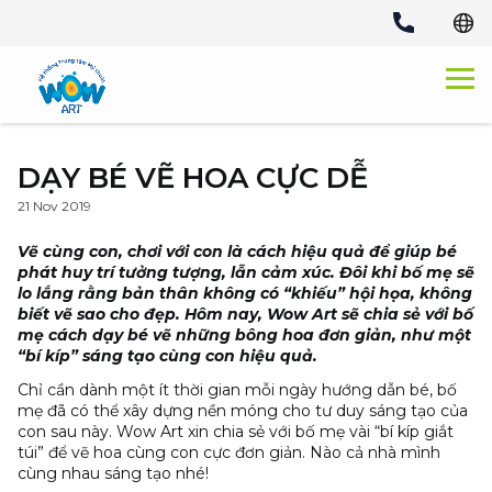
Skip
to
content
DẠY BÉ VẼ HOA CỰC DỄ
21 Nov 2019
Vẽ cùng con, chơi với con là cách hiệu quả để giúp bé
phát huy trí tưởng tượng, lẫn cảm xúc. Đôi khi bố mẹ sẽ
lo lắng rằng bản thân không có “khiếu” hội họa, không
biết vẽ sao cho đẹp. Hôm nay, Wow Art sẽ chia sẻ với bố
mẹ cách dạy bé
vẽ những bông hoa
đơn giản, như một
“bí kíp” sáng tạo cùng con hiệu quả.
Chỉ cần dành một ít thời gian mỗi ngày hướng dẫn bé, bố
mẹ đã có thể xây dựng nền móng cho tư duy sáng tạo của
con sau này. Wow Art xin chia sẻ với bố mẹ vài “bí kíp giắt
túi” để
vẽ hoa
cùng con cực đơn giản. Nào cả nhà mình
cùng nhau sáng tạo nhé!