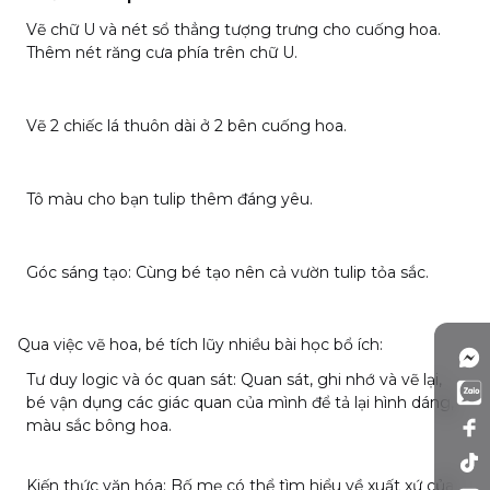
Vẽ chữ U và nét sổ thẳng tượng trưng cho cuống hoa.
Thêm nét răng cưa phía trên chữ U.
Vẽ 2 chiếc lá thuôn dài ở 2 bên cuống hoa.
Tô màu cho bạn tulip thêm đáng yêu.
Góc sáng tạo: Cùng bé tạo nên cả vườn tulip tỏa sắc.
Qua việc
vẽ hoa
, bé tích lũy nhiều bài học bổ ích:
Tư duy logic và óc quan sát: Quan sát, ghi nhớ và vẽ lại,
bé vận dụng các giác quan của mình để tả lại hình dáng,
màu sắc bông hoa.
Kiến thức văn hóa: Bố mẹ có thể tìm hiểu về xuất xứ của