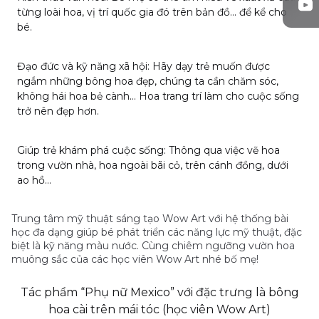
từng loài hoa, vị trí quốc gia đó trên bản đồ… để kể cho
bé.
Đạo đức và kỹ năng xã hội: Hãy dạy trẻ muốn được
ngắm những bông hoa đẹp, chúng ta cần chăm sóc,
không hái hoa bẻ cành… Hoa trang trí làm cho cuộc sống
trở nên đẹp hơn.
Giúp trẻ khám phá cuộc sống: Thông qua việc
vẽ hoa
trong vườn nhà, hoa ngoài bãi cỏ, trên cánh đồng, dưới
ao hồ…
Trung tâm mỹ thuật sáng tạo Wow Art với hệ thống bài
học đa dạng giúp bé phát triển các năng lực mỹ thuật, đặc
biệt là kỹ năng màu nước. Cùng chiêm ngưỡng vườn hoa
muông sắc của các học viên Wow Art nhé bố mẹ!
Tác phẩm “Phụ nữ Mexico” với đặc trưng là bông
hoa cài trên mái tóc (học viên Wow Art)