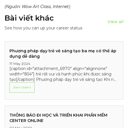
(Nguồn: Wow Art Class, Internet)
Bài viết khác
View all
See how you can up your career status
Phương pháp dạy trẻ vẽ sáng tạo ba mẹ có thể áp
dụng dễ dàng
17 May 2024
[caption id="attachment_6970" align="alignnone"
width="854"] trẻ rất vui và hạnh phúc khi được sáng
tạo[/caption] Phương pháp dạy trẻ vẽ sáng tạo Khi nói
đến việc giúp trẻ phát triển tư…
Xem thêm
THÔNG BÁO ĐI HỌC VÀ TRIỂN KHAI PHẦN MỀM
CENTER ONLINE
02 May 2020