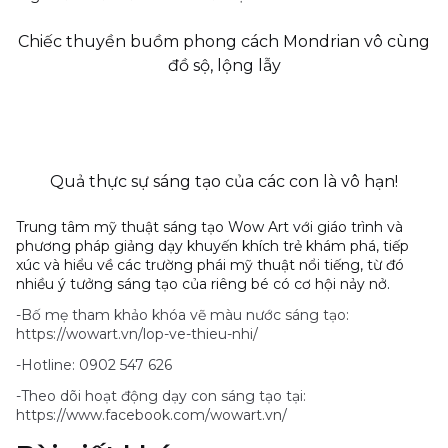
Chiếc thuyền buồm phong cách Mondrian vô cùng
đồ sộ, lộng lẫy
Quả thực sự sáng tạo của các con là vô hạn!
Trung tâm mỹ thuật sáng tạo Wow Art với giáo trình và
phương pháp giảng dạy khuyến khích trẻ k
hám phá, tiếp
xúc và hiểu về các trường phái mỹ thuật nổi tiếng, từ đó
nhiều
ý tưởng sáng tạo
của riêng bé có cơ hội nảy nở.
-Bố mẹ tham khảo khóa vẽ màu nước sáng tạo:
https://wowart.vn/lop-ve-thieu-nhi/
-Hotline: 0902 547 626
-Theo dõi hoạt động dạy con sáng tạo tại:
https://www.facebook.com/wowart.vn/