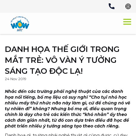
Skip
to
content
DANH HỌA THẾ GIỚI TRONG
MẮT TRẺ: VÔ VÀN Ý TƯỞNG
SÁNG TẠO ĐỘC LẠ!
24 Nov 2019
Nhắc đến các trường phái nghệ thuật của các danh
họa nổi tiếng, bố mẹ liệu có suy nghĩ “Cho tụi nhỏ học
nhiều mấy thứ nhức não này làm gì, cứ để chúng nó vẽ
tự nhiên đi” không? Nhưng bố mẹ ơi, điều quan trọng
chính là dạy cho trẻ các kiến thức “khó nhằn” ấy theo
cách đơn giản nhất, từ đó con dựa trên điều đã học để
phát triển nhiều
ý tưởng sáng tạo
theo cách riêng.
Danh họa gì, trường phái nghệ thuật gì cũng được, cứ dạy