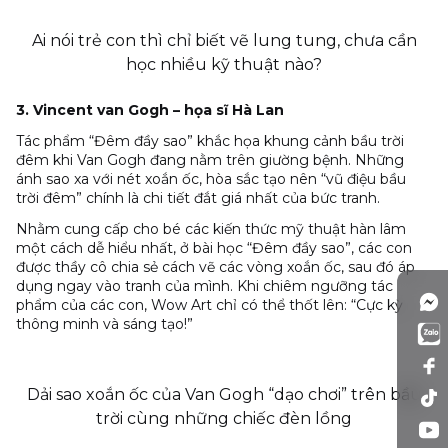
Ai nói trẻ con thì chỉ biết vẽ lung tung, chưa cần
học nhiều kỹ thuật nào?
3. Vincent van Gogh – họa sĩ Hà Lan
Tác phẩm “Đêm đầy sao” khắc họa khung cảnh bầu trời
đêm khi Van Gogh đang nằm trên giường bệnh. Những
ánh sao xa với nét xoắn ốc, hòa sắc tạo nên “vũ điệu bầu
trời đêm” chính là chi tiết đắt giá nhất của bức tranh.
Nhằm cung cấp cho bé các kiến thức mỹ thuật hàn lâm
một cách dễ hiểu nhất, ở bài học “Đêm đầy sao”, các con
được thầy cô chia sẻ cách vẽ các vòng xoắn ốc, sau đó áp
dụng ngay vào tranh của mình. Khi chiêm ngưỡng tác
phẩm của các con, Wow Art chỉ có thể thốt lên: “Cực kỳ
thông minh và sáng tạo!”
Dải sao xoắn ốc của Van Gogh “dạo chơi” trên bầu
trời cùng những chiếc đèn lồng