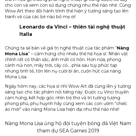
cho con và xem con sử dụng chúng như thế nào nhé. Cùng
Wow Art theo dõi hành trình thể hiện
ý tưởng sáng tạo
lên
tranh vẽ của các bé nào bố mẹ ơi!
Leonardo da Vinci – thiên tài nghệ thuật
Italia
Chúng ta sẽ bàn về giá trị nghệ thuật của tác phẩm “
Nàng
Mona Lisa
” – cảm hứng cho nhiều thế hệ họa sĩ. Nhân vật
chính rất có thần sắc, ánh mắt có hồn. Hơn nữa, phong
cảnh núi non, mây trời, cây cỏ… phía sau tuy phức tạp
nhưng tinh tế, tôn lên nụ cười bí ẩn, cuốn hút của nàng
Mona Lisa.
Ngày hôm nay, các họa sĩ nhí Wow Art đã cùng lên
ý tưởng
sáng tạo
cho tác phẩm nổi tiếng này. Được cụ Vinci truyền
cảm hứng, kết hợp góc nhìn trẻ thơ và
trí tưởng tượng
phong phú, phụ huynh hãy cùng xem các con ướm “chiếc
áo mới” vào nàng Mona Lisa hiện đại như thế nào nhé!
Nàng Mona Lisa ủng hộ đội tuyển bóng đá Việt Nam
tham dự SEA Games 2019