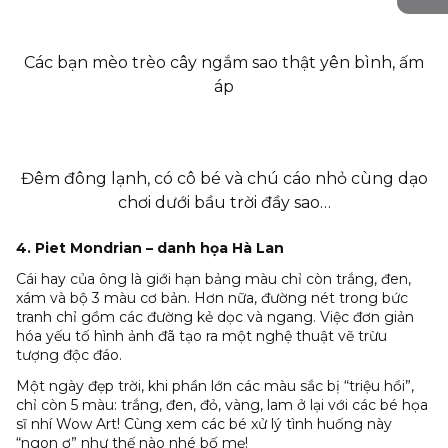
Các bạn mèo trèo cây ngắm sao thật yên bình, ấm
áp
Đêm đông lạnh, có cô bé và chú cáo nhỏ cùng dạo
chơi dưới bầu trời đầy sao…
4. Piet Mondrian – danh họa Hà Lan
Cái hay của ông là giới hạn bảng màu chỉ còn trắng, đen,
xám và bộ 3 màu cơ bản. Hơn nữa, đường nét trong bức
tranh chỉ gồm các đường kẻ dọc và ngang. Việc đơn giản
hóa yếu tố hình ảnh đã tạo ra một nghệ thuật vẽ trừu
tượng độc đáo.
Một ngày đẹp trời, khi phần lớn các màu sắc bị “triệu hồi”,
chỉ còn 5 màu: trắng, đen, đỏ, vàng, lam ở lại với các bé họa
sĩ nhí Wow Art! Cùng xem các bé xử lý tình huống này
“ngon ơ” như thế nào nhé bố mẹ!