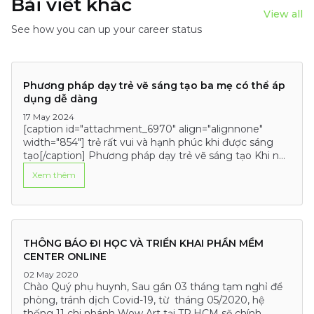
Bài viết khác
View all
See how you can up your career status
Phương pháp dạy trẻ vẽ sáng tạo ba mẹ có thể áp
dụng dễ dàng
17 May 2024
[caption id="attachment_6970" align="alignnone"
width="854"] trẻ rất vui và hạnh phúc khi được sáng
tạo[/caption] Phương pháp dạy trẻ vẽ sáng tạo Khi nói
đến việc giúp trẻ phát triển tư…
Xem thêm
THÔNG BÁO ĐI HỌC VÀ TRIỂN KHAI PHẦN MỀM
CENTER ONLINE
02 May 2020
Chào Quý phụ huynh, Sau gần 03 tháng tạm nghỉ để
phòng, tránh dịch Covid-19, từ tháng 05/2020, hệ
thống 11 chi nhánh Wow Art tại TP.HCM sẽ chính