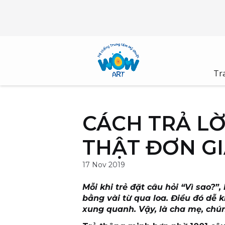
Skip
to
content
Tr
CÁCH TRẢ LỜ
THẬT ĐƠN G
17 Nov 2019
Mỗi khi trẻ đặt câu hỏi “Vì sao?
bằng vài từ qua loa. Điều đó dễ k
xung quanh. Vậy, là cha mẹ, chúng