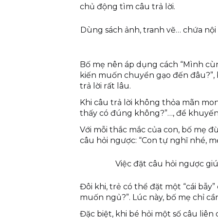
chủ động tìm câu trả lời.
Dùng sách ảnh, tranh vẽ… chứa nội 
Bố mẹ nên áp dụng cách “Mình cù
kiến ​​muốn chuyển gạo đến đâu?”,
trả lời rất lâu.
Khi câu trả lời không thỏa mãn mong
thấy có đúng không?”…, để khuyến kh
Với mỗi thắc mắc của con, bố mẹ đừng
câu hỏi ngược: “Con tự nghĩ nhé, mẹ
Việc đặt câu hỏi ngược gi
Đôi khi, trẻ có thể đặt một “cái bẫy”
muốn ngủ?”. Lúc này, bố mẹ chỉ cần n
Đặc biệt, khi bé hỏi một số câu liên