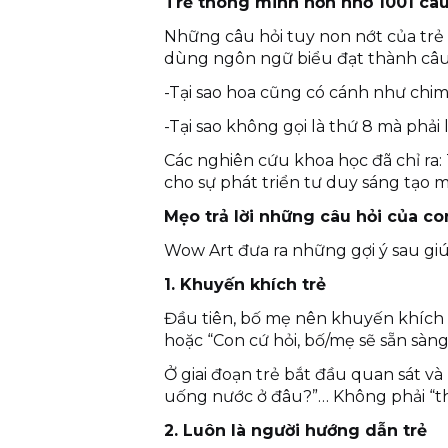
Trẻ thông minh hơn nhờ
1001 câu
Những câu hỏi tuy non nớt của trẻ n
dùng ngôn ngữ biểu đạt thành câu
-Tại sao hoa cũng có cánh như ch
-Tại sao không gọi là thứ 8 mà phải
Các nghiên cứu khoa học đã chỉ ra: 
cho sự phát triển tư duy sáng tạo 
Mẹo trả lời những câu hỏi của co
Wow Art đưa ra những gợi ý sau gi
1. Khuyến khích trẻ
Đầu tiên, bố mẹ nên khuyến khích tr
hoặc “Con cứ hỏi, bố/mẹ sẽ sẵn sàng 
Ở giai đoạn trẻ bắt đầu quan sát v
uống nước ở đâu?”… Không phải “thử
2. Luôn là người hướng dẫn trẻ