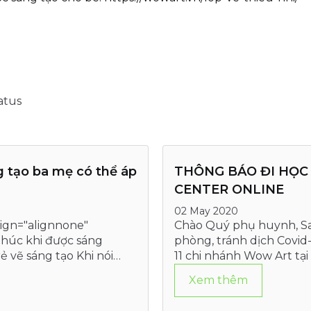
atus
 tạo ba mẹ có thể áp
THÔNG BÁO ĐI HỌC
CENTER ONLINE
02 May 2020
lign="alignnone"
Chào Quý phụ huynh, Sa
 phúc khi được sáng
phòng, tránh dịch Covid
ẻ vẽ sáng tạo Khi nói
11 chi nhánh Wow Art tạ
Xem thêm