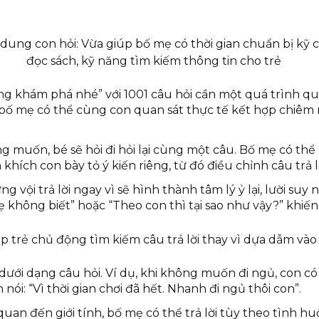
dung con hỏi: Vừa giúp bố mẹ có thời gian chuẩn bị kỹ câ
đọc sách, kỹ năng tìm kiếm thông tin cho trẻ
ng khám phá nhé” với
1001 câu hỏi
cần một quá trình quan
 bố mẹ có thể cùng con quan sát thực tế kết hợp chiêm
 muốn, bé sẽ hỏi đi hỏi lại cùng một câu. Bố mẹ có thể h
ích con bày tỏ ý kiến riêng, từ đó điều chỉnh câu trả l
 vội trả lời ngay vì sẽ hình thành tâm lý ỷ lại, lười suy n
 không biết” hoặc “Theo con thì tại sao như vậy?” khiến 
úp trẻ chủ động tìm kiếm câu trả lời thay vì dựa dẫm và
 dưới dạng câu hỏi. Ví dụ, khi không muốn đi ngủ, con có th
ói: “Vì thời gian chơi đã hết. Nhanh đi ngủ thôi con”.
 quan đến giới tính, bố mẹ có thể trả lời tùy theo tình hu