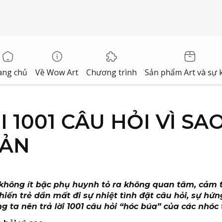
ang chủ
Về Wow Art
Chương trình
Sản phẩm Art và sự 
I 1001 CÂU HỎI VÌ S
IẢN
”, không ít bậc phụ huynh tỏ ra không quan tâm, cảm t
hiến trẻ dần mất đi sự nhiệt tình đặt câu hỏi, sự hứ
 ta nên trả lời 1001 câu hỏi “hóc búa” của các nhóc 