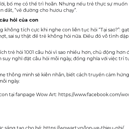
ời, bố mẹ có thể trì hoãn. Nhưng nếu trẻ thực sự muốn 
n dắt, “vẽ đường cho hươu chạy”.
 câu hỏi của con
không tích cực khi nghe con liên tục hỏi “Tại sao?”: g
ời hợt, sai sự thật để trẻ không hỏi nữa. Điều đó vô tình 
ch trẻ hỏi
1001 câu hỏi vì sao
nhiều hơn, chủ động hơn đ
h suy nghĩ đặt câu hỏi mỗi ngày, đồng nghĩa với việc trí 
ẹ thông minh sẽ kiên nhẫn, biết cách truyền cảm hứng,
mỗi ngày.
con tại fanpage Wow Art:
https://www.facebook.com/wow
 sáng tạo cho bé:
https://wowart.vn/lop-ve-thieu-nhi/