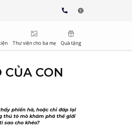
kiện
Thư viện cho ba mẹ
Quà tặng
AO CỦA CON
hấy phiền hà, hoặc chỉ đáp lại
ng thú tò mò khám phá thế giới
tì sao cho khéo?