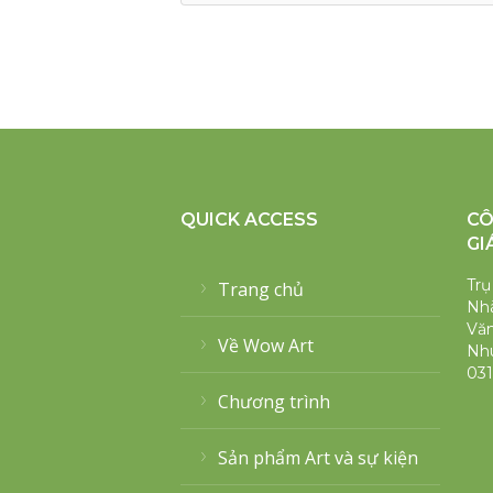
QUICK ACCESS
CÔ
GI
Trụ
Trang chủ
Nhà
Văn
Về Wow Art
Nh
031
Chương trình
Sản phẩm Art và sự kiện