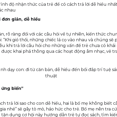
ình độ nhận thức của trẻ để có cách trả lời dễ hiểu nh
hác nhau
i đơn giản, dễ hiểu
n, rõ ràng đối với các câu hỏi về tự nhiên, kiến thức chun
ói: “Khi gió thổi, những chiếc lá cọ vào nhau và chúng sẽ
tiêu khi trả lời câu hỏi cho những vấn đề trẻ chưa có khá
sẽ được khai phá thông qua các hoạt động âm nhạc, vẽ tr
nh dạy con: đi từ căn bản, dễ hiểu đến bồi đắp trí tuệ 
thuật
ơ ứng biến”
 trả lời sao cho con dễ hiểu, hai là bố mẹ không biết câu
a nhé” sẽ gây tò mò, háo hức cho trẻ. Bố mẹ nên tra cứu
ể tận dụng cơ hội này hướng dẫn trẻ tự đọc sách, tìm k