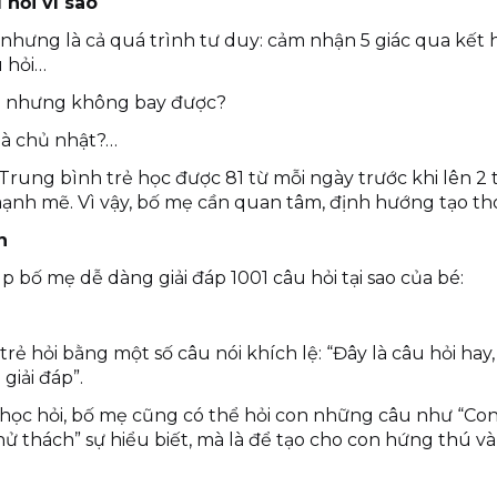
 hỏi vì sao
hưng là cả quá trình tư duy: cảm nhận 5 giác qua kết hợ
 hỏi…
im nhưng không bay được?
 là chủ nhật?…
Trung bình trẻ học được 81 từ mỗi ngày trước khi lên 2 tu
mạnh mẽ. Vì vậy, bố mẹ cần quan tâm, định hướng tạo thó
n
úp bố mẹ dễ dàng giải đáp
1001 câu hỏi tại sao
của bé:
ẻ hỏi bằng một số câu nói khích lệ: “Đây là câu hỏi hay,
giải đáp”.
à học hỏi, bố mẹ cũng có thể hỏi con những câu như “Co
 thách” sự hiểu biết, mà là để tạo cho con hứng thú và 