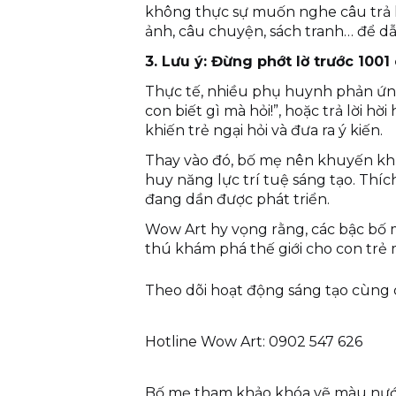
không thực sự muốn nghe câu trả l
ảnh, câu chuyện, sách tranh… để dẫ
3. Lưu ý: Đừng phớt lờ trước 1001
Thực tế, nhiều phụ huynh phản ứng 
con biết gì mà hỏi!”, hoặc trả lời h
khiến trẻ ngại hỏi và đưa ra ý kiến.
Thay vào đó, bố mẹ nên khuyến khí
huy năng lực trí tuệ sáng tạo. Thíc
đang dần được phát triển.
Wow Art hy vọng rằng, các bậc bố m
thú khám phá thế giới cho con trẻ 
Theo dõi hoạt động sáng tạo cùng 
Hotline Wow Art: 0902 547 626
Bố mẹ tham khảo khóa vẽ màu nước