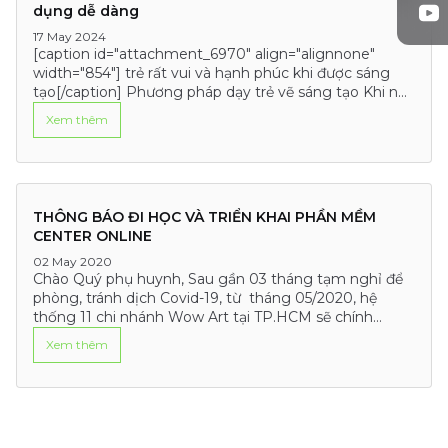
dụng dễ dàng
17 May 2024
[caption id="attachment_6970" align="alignnone"
width="854"] trẻ rất vui và hạnh phúc khi được sáng
tạo[/caption] Phương pháp dạy trẻ vẽ sáng tạo Khi nói
đến việc giúp trẻ phát triển tư…
Xem thêm
THÔNG BÁO ĐI HỌC VÀ TRIỂN KHAI PHẦN MỀM
CENTER ONLINE
02 May 2020
Chào Quý phụ huynh, Sau gần 03 tháng tạm nghỉ để
phòng, tránh dịch Covid-19, từ tháng 05/2020, hệ
thống 11 chi nhánh Wow Art tại TP.HCM sẽ chính
thức…
Xem thêm