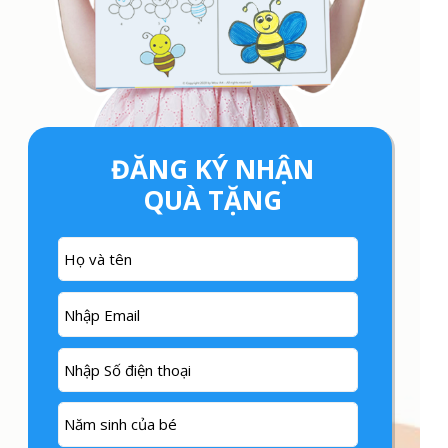
ĐĂNG KÝ NHẬN
QUÀ TẶNG