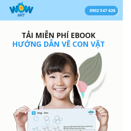
0902 547 626
TẢI MIỄN PHÍ EBOOK
HƯỚNG DẪN VẼ CON VẬT